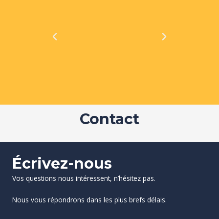
P
N
r
e
e
x
v
t
i
o
u
s
Contact
Écrivez-nous
Vos questions nous intéressent, n’hésitez pas.
Nous vous répondrons dans les plus brefs délais.